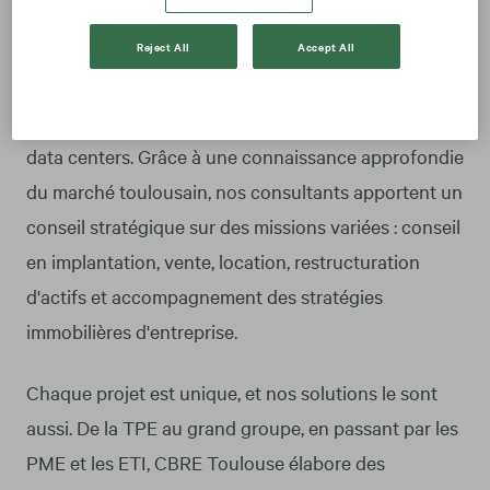
Spécialisées en immobilier d'entreprise à Toulouse,
nos équipes interviennent sur la commercialisation
Reject All
Accept All
de bureaux, locaux d'activités, entrepôts,
plateformes logistiques, laboratoires, commerces et
data centers. Grâce à une connaissance approfondie
du marché toulousain, nos consultants apportent un
conseil stratégique sur des missions variées : conseil
en implantation, vente, location, restructuration
d'actifs et accompagnement des stratégies
immobilières d'entreprise.
Chaque projet est unique, et nos solutions le sont
aussi. De la TPE au grand groupe, en passant par les
PME et les ETI, CBRE Toulouse élabore des