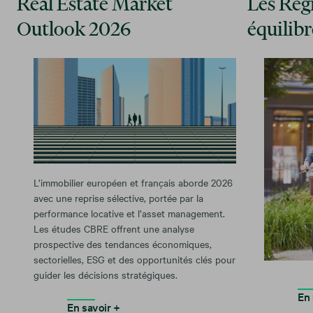
Real Estate Market
Les Rég
Outlook 2026
équilibr
L’immobilier européen et français aborde 2026
avec une reprise sélective, portée par la
performance locative et l’asset management.
Les études CBRE offrent une analyse
prospective des tendances économiques,
sectorielles, ESG et des opportunités clés pour
guider les décisions stratégiques.
En 
En savoir +