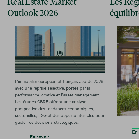
Real Estate Market
Les Rég
Outlook 2026
équilibr
L’immobilier européen et français aborde 2026
avec une reprise sélective, portée par la
performance locative et l’asset management.
Les études CBRE offrent une analyse
prospective des tendances économiques,
sectorielles, ESG et des opportunités clés pour
guider les décisions stratégiques.
En 
En savoir +