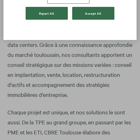
Spécialisées en immobilier d'entreprise à Toulouse,
nos équipes interviennent sur la commercialisation
Reject All
Accept All
de bureaux, locaux d'activités, entrepôts,
plateformes logistiques, laboratoires, commerces et
data centers. Grâce à une connaissance approfondie
du marché toulousain, nos consultants apportent un
conseil stratégique sur des missions variées : conseil
en implantation, vente, location, restructuration
d'actifs et accompagnement des stratégies
immobilières d'entreprise.
Chaque projet est unique, et nos solutions le sont
aussi. De la TPE au grand groupe, en passant par les
PME et les ETI, CBRE Toulouse élabore des