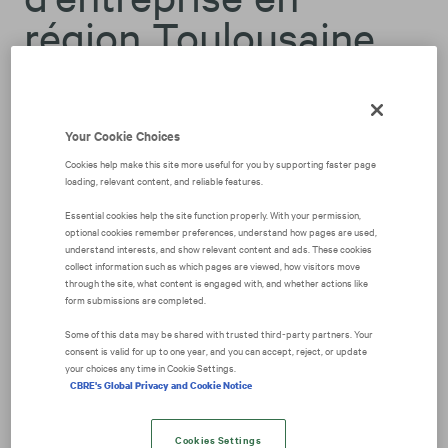
région Toulousaine
CBRE Toulouse se positionne comme le partenaire
Your Cookie Choices
stratégique de référence pour les entreprises,
Cookies help make this site more useful for you by supporting faster page
investisseurs et propriétaires d'actifs à la recherche
loading, relevant content, and reliable features.
de solutions immobilières performantes sur la
Essential cookies help the site function properly. With your permission,
optional cookies remember preferences, understand how pages are used,
Métropole Toulousaine. Implantée au cœur de
understand interests, and show relevant content and ads. These cookies
collect information such as which pages are viewed, how visitors move
Toulouse, notre agence accompagne ses clients à
through the site, what content is engaged with, and whether actions like
form submissions are completed.
chaque étape de leurs projets immobiliers : de la
Some of this data may be shared with trusted third‑party partners. Your
définition des besoins jusqu'à la concrétisation des
consent is valid for up to one year, and you can accept, reject, or update
your choices any time in Cookie Settings.
opérations avec un objectif constant : qualité
CBRE's Global Privacy and Cookie Notice
d'exécution et optimisation de la valeur.
Cookies Settings